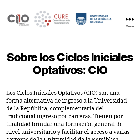
Menú
Ciclo
Inicial
Optativo
Ciencia
Sobre los Ciclos Iniciales
y
Tecnología
Optativos: CIO
del
Centro
Universitario
Los Ciclos Iniciales Optativos (CIO) son una
Regional
del
forma alternativa de ingreso a la Universidad
Este
de la República, complementaria del
tradicional ingreso por carreras. Tienen por
finalidad brindar una formación general de
nivel universitario y facilitar el acceso a varias
carreras de la Universidad de la República.