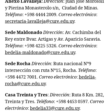
Anexo Lavalleja:
Dirección
: Juan José Morosoli
y Pierina Monasterolo s/n, Ciudad de Minas.
Teléfono
: +598 4444 2009.
Correo electrónico
:
secretaria-lavalleja@cure.edu.uy
.
Sede Maldonado
Dirección
: Av. Cachimba del
Rey entre Bvar. Artigas y Av. Aparicio Saravia.
Teléfono
: +598 4225 5326.
Correo electrónico
:
bedelia-maldonado@cure.edu.uy
.
Sede Rocha
Dirección
: Ruta nacional Nº9
intersección con ruta Nº15, Rocha.
Teléfono
:
+598 4472 7001.
Correo electrónico
:
bedelia-
rocha@cure.edu.uy
.
Casa
Treinta y Tres
:
Dirección
: Ruta 8 Km. 282,
Treinta y Tres.
Teléfono
: +598 4453 0597.
Correo
electrónico
:
bedelia33@cure.edu.uy
.